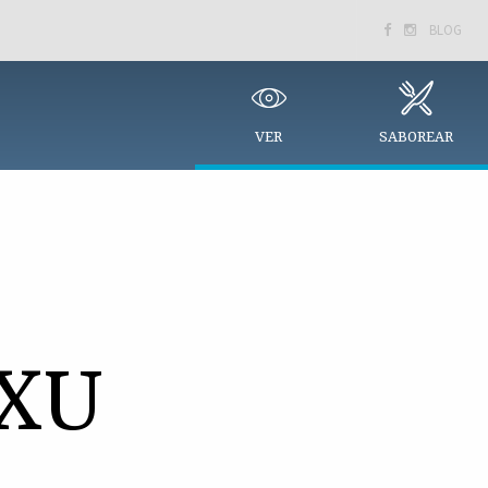
BLOG


VER
SABOREAR
XU