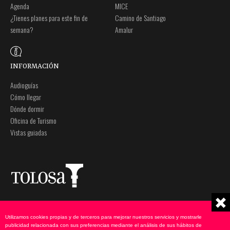
Agenda
MICE
¿Tienes planes para este fin de
Camino de Santiago
semana?
Amalur
INFORMACIÓN
Audioguías
Cómo llegar
Dónde dormir
Oficina de Turismo
Vistas guiadas
Plaza Zaharra 6Aaa
Nota legal
20400 Tolosa, Gipuzkoa
Política de privacidad
Utilizamos cookies propias y de terceros para mejorar nuestros servicios y mostrarle
943 69 75 00
Política de cookies
publicidad relacionada con sus preferencias mediante el análisis de sus hábitos de