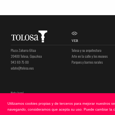
VER
Plaza Zaharra 6Aaa
Tolosa y su arquitectura
20400 Tolosa, Gipuzkoa
Arte en la calle y los museos
943 69 75 00
Parques y barrios rurales
udate@tolosa.eus
Nota legal
Política de privacidad
Utilizamos cookies propias y de terceros para mejorar nuestros se
Política de cookies
navegando, consideramos que acepta su uso. Puede cambiar la c