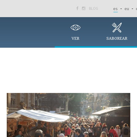
BLOG
es
eu


VER
SABOREAR