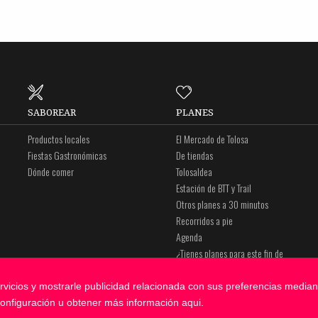
SABOREAR
PLANES
Productos locales
El Mercado de Tolosa
Fiestas Gastronómicas
De tiendas
Dónde comer
Tolosaldea
Estación de BTT y Trail
Otros planes a 30 minutos
Recorridos a pie
Agenda
¿Tienes planes para este fin de
semana?
rvicios y mostrarle publicidad relacionada con sus preferencias mediant
onfiguración u obtener más información
aqui
.