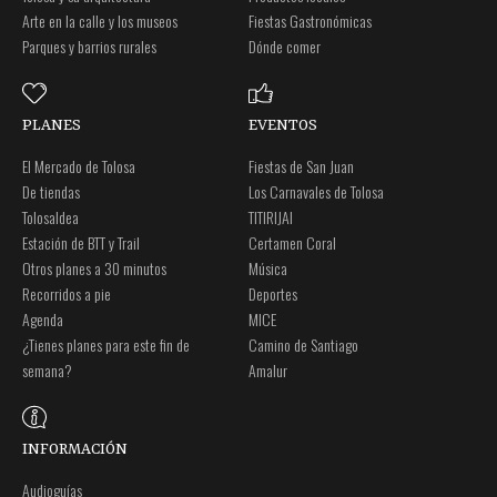
Arte en la calle y los museos
Fiestas Gastronómicas
Parques y barrios rurales
Dónde comer
PLANES
EVENTOS
El Mercado de Tolosa
Fiestas de San Juan
De tiendas
Los Carnavales de Tolosa
Tolosaldea
TITIRIJAI
Estación de BTT y Trail
Certamen Coral
Otros planes a 30 minutos
Música
Recorridos a pie
Deportes
Agenda
MICE
¿Tienes planes para este fin de
Camino de Santiago
semana?
Amalur
INFORMACIÓN
Audioguías