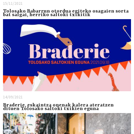
15/11/2021
Tolosako Babarrun otordua egiteko osagaien sorta
bat salgai, herriko saltoki txikitik
14/09/2021
Braderie, eskaintza onenak kalera ateratzen
dituen Tolosako saltoki txikien eguna