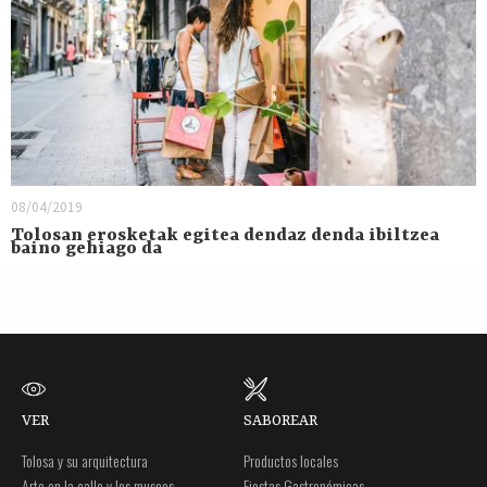
08/04/2019
Tolosan erosketak egitea dendaz denda ibiltzea
baino gehiago da
VER
SABOREAR
Tolosa y su arquitectura
Productos locales
Arte en la calle y los museos
Fiestas Gastronómicas