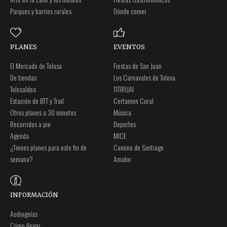
Parques y barrios rurales
Dónde comer
PLANES
EVENTOS
El Mercado de Tolosa
Fiestas de San Juan
De tiendas
Los Carnavales de Tolosa
Tolosaldea
TITIRIJAI
Estación de BTT y Trail
Certamen Coral
Otros planes a 30 minutos
Música
Recorridos a pie
Deportes
Agenda
MICE
¿Tienes planes para este fin de
Camino de Santiago
semana?
Amalur
INFORMACIÓN
Audioguías
Cómo llegar