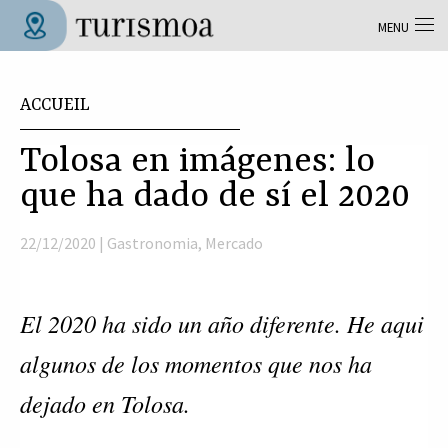
Aller au contenu principal
MENU
Tolosa Turismoa
Vous êtes ici
ACCUEIL
Tolosa en imágenes: lo
que ha dado de sí el 2020
22/12/2020 |
Gastronomia
,
Mercado
El 2020 ha sido un año diferente. He aqui
algunos de los momentos que nos ha
dejado en Tolosa.