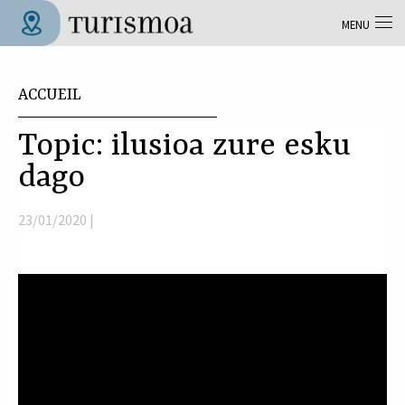
Aller au contenu principal
MENU
Tolosa Turismoa
Vous êtes ici
ACCUEIL
Topic: ilusioa zure esku
dago
23/01/2020 |