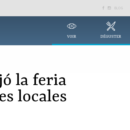
BLOG


VOIR
DÉGUSTER
ó la feria
es locales