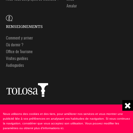
Amalur
RENSEIGNEMENTS
Comment y arriver
Où dormir ?
Office de Tourisme
Visites guidées
Audioguides
Plaza Zaharra 6Aaa
Note légale
20400 Tolosa, Gipuzkoa
Politique de Confidentialité
Nous utilisons des cookies et des tiers, pour améliorer nos services et vous montrer une
943 69 75 00
Politique de Cookies
publicité liée à vos préférences en analysant vos habitudes de navigation. Si vous continuez
la navigation, considérer que vous acceptez son utilisation. Vous pouvez modifier les
udate@tolosa.eus
paramètres ou obtenir plus d'informations
ici
.