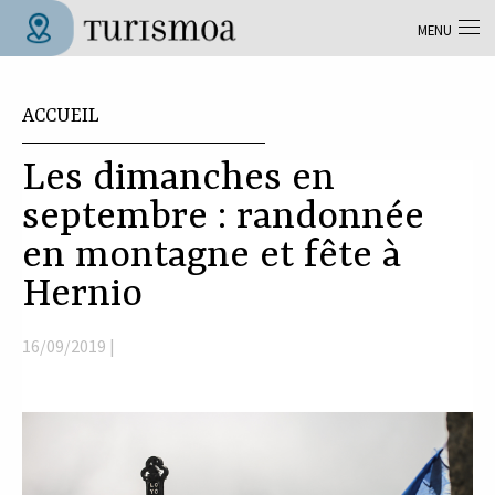
Aller au contenu principal
MENU
Tolosa Turismoa
Vous êtes ici
ACCUEIL
Les dimanches en
septembre : randonnée
en montagne et fête à
Hernio
16/09/2019 |