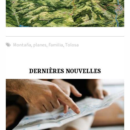
Montaña
,
planes
,
Familia
,
Tolosa
DERNIÈRES NOUVELLES