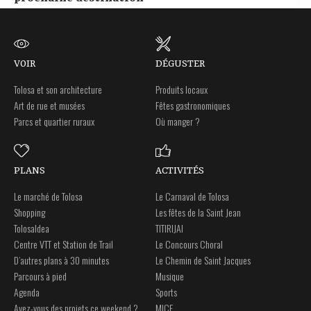
VOIR
DÉGUSTER
Tolosa et son architecture
Produits locaux
Art de rue et musées
Fêtes gastronomiques
Parcs et quartier ruraux
Où manger ?
PLANS
ACTIVITÉS
Le marché de Tolosa
Le Carnaval de Tolosa
Shopping
Les fêtes de la Saint Jean
Tolosaldea
TITIRIJAI
Centre VTT et Station de Trail
Le Concours Choral
D’autres plans à 30 minutes
Le Chemin de Saint Jacques
Parcours à pied
Musique
Agenda
Sports
Avez-vous des projets ce weekend ?
MICE