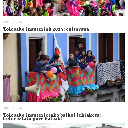
30/01/2024
Tolosako Inauteriak 2024: egitaraua
24/01/2024
Tolosako Inauterietako balkoi lehiaketa:
koloreztatu gure kaleak!