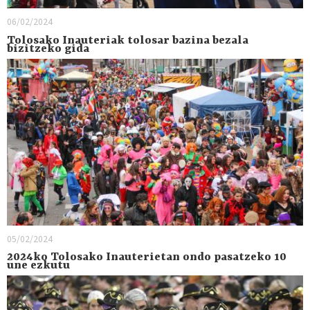
06/02/2024
Tolosako Inauteriak tolosar bazina bezala
bizitzeko gida
05/02/2024
2024ko Tolosako Inauterietan ondo pasatzeko 10
une ezkutu