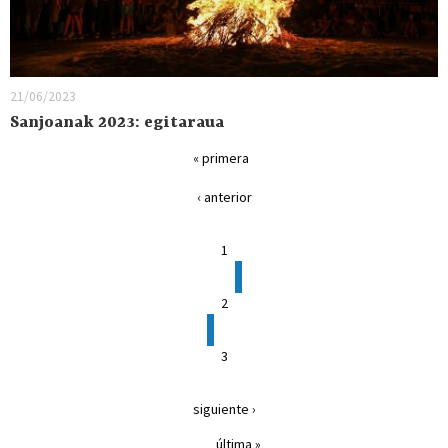
21/06/2023
Sanjoanak 2023: egitaraua
« primera
‹ anterior
1
2
3
siguiente ›
última »