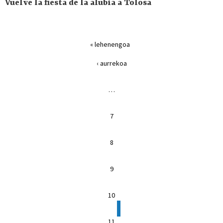
Vuelve la fiesta de la alubia a Tolosa
Páginas
« lehenengoa
‹ aurrekoa
…
7
8
9
10
11