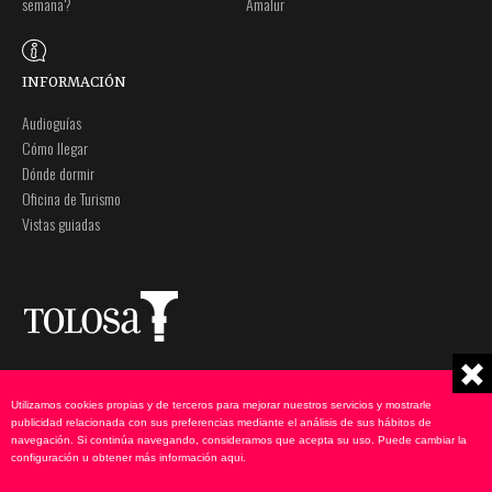
semana?
Amalur
INFORMACIÓN
Audioguías
Cómo llegar
Dónde dormir
Oficina de Turismo
Vistas guiadas
Plaza Zaharra 6Aaa
Nota legal
20400 Tolosa, Gipuzkoa
Política de privacidad
Utilizamos cookies propias y de terceros para mejorar nuestros servicios y mostrarle
943 69 75 00
Política de cookies
publicidad relacionada con sus preferencias mediante el análisis de sus hábitos de
navegación. Si continúa navegando, consideramos que acepta su uso. Puede cambiar la
udate@tolosa.eus
configuración u obtener más información
aqui
.