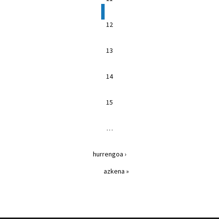
12
13
14
15
…
hurrengoa ›
azkena »