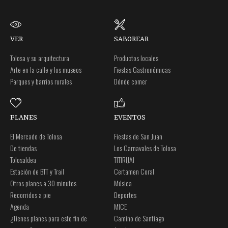
VER
SABOREAR
Tolosa y su arquitectura
Productos locales
Arte en la calle y los museos
Fiestas Gastronómicas
Parques y barrios rurales
Dónde comer
PLANES
EVENTOS
El Mercado de Tolosa
Fiestas de San Juan
De tiendas
Los Carnavales de Tolosa
Tolosaldea
TITIRIJAI
Estación de BTT y Trail
Certamen Coral
Otros planes a 30 minutos
Música
Recorridos a pie
Deportes
Agenda
MICE
¿Tienes planes para este fin de
Camino de Santiago