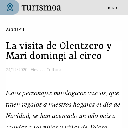
Aller au contenu principal
MENU
Tolosa Turismoa
Vous êtes ici
ACCUEIL
La visita de Olentzero y
Mari domingi al circo
24/12/2020 |
Fiestas
,
Cultura
Estos personajes mitológicos vascos, que
traen regalos a nuestros hogares el día de
Navidad, se han acercado un año más a
saludar a los niños y niñas de Tolosa.