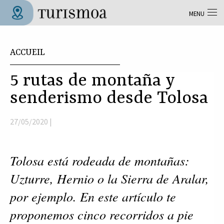
Aller au contenu principal
MENU
Tolosa Turismoa
Vous êtes ici
ACCUEIL
5 rutas de montaña y
senderismo desde Tolosa
27/05/2020 |
Tolosa está rodeada de montañas: 
Uzturre, Hernio o la Sierra de Aralar, 
por ejemplo. En este artículo te 
proponemos cinco recorridos a pie 