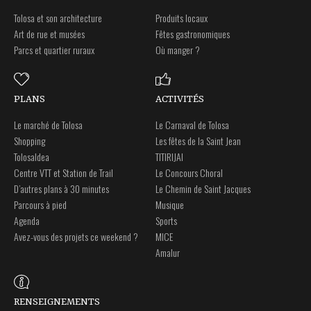
Tolosa et son architecture
Produits locaux
Art de rue et musées
Fêtes gastronomiques
Parcs et quartier ruraux
Où manger ?
PLANS
ACTIVITÉS
Le marché de Tolosa
Le Carnaval de Tolosa
Shopping
Les fêtes de la Saint Jean
Tolosaldea
TITIRIJAI
Centre VTT et Station de Trail
Le Concours Choral
D’autres plans à 30 minutes
Le Chemin de Saint Jacques
Parcours à pied
Musique
Agenda
Sports
Avez-vous des projets ce weekend ?
MICE
Amalur
RENSEIGNEMENTS