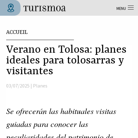
Aller au contenu principal
MENU
Tolosa Turismoa
Vous êtes ici
ACCUEIL
Verano en Tolosa: planes
ideales para tolosarras y
visitantes
03/07/2025 |
Planes
Se ofrecerán las habituales visitas
guiadas para conocer las
peculiaridades del patrimonio de