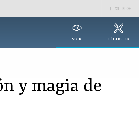
BLOG


VOIR
DÉGUSTER
ión y magia de