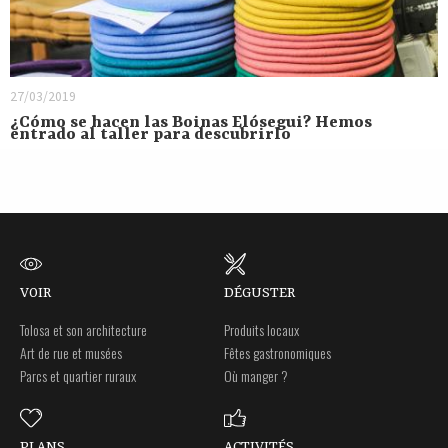
27/03/2019
¿Cómo se hacen las Boinas Elósegui? Hemos
entrado al taller para descubrirlo
VOIR
DÉGUSTER
Tolosa et son architecture
Produits locaux
Art de rue et musées
Fêtes gastronomiques
Parcs et quartier ruraux
Où manger ?
PLANS
ACTIVITÉS