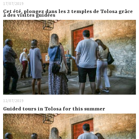
17/07/2019
Cet été, plongez dans les 2 temples de Tolosa grâce
à des visites guidées
12/07/2019
Guided tours in Tolosa for this summer