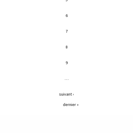
6
7
8
9
…
suivant ›
dernier »