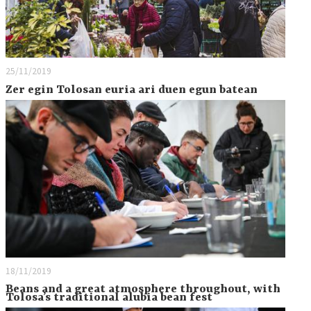
25/11/2019
Zer egin Tolosan euria ari duen egun batean
18/11/2019
Beans and a great atmosphere throughout, with
Tolosa’s traditional alubia bean fest