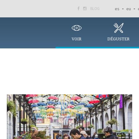
BLOG
es
eu


VOIR
DÉGUSTER