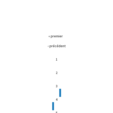
« premier
‹ précédent
1
2
3
4
5