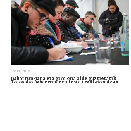
18/11/2019
Babarrun-jana eta giro ona alde guztietatik
Tolosako babarrunaren festa tradizionalean