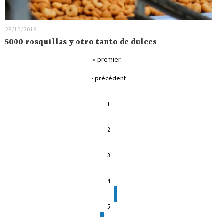
28/10/2019
5000 rosquillas y otro tanto de dulces
« premier
‹ précédent
1
2
3
4
5