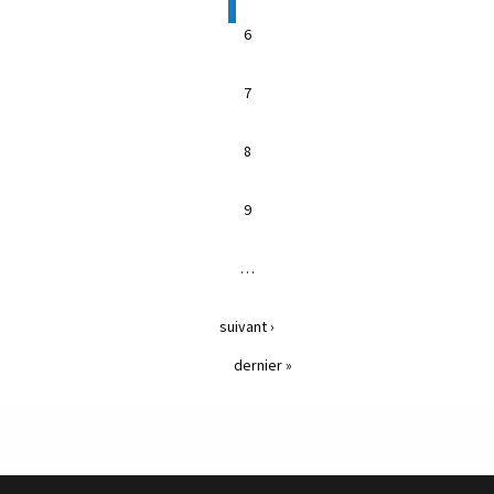
6
7
8
9
…
suivant ›
dernier »