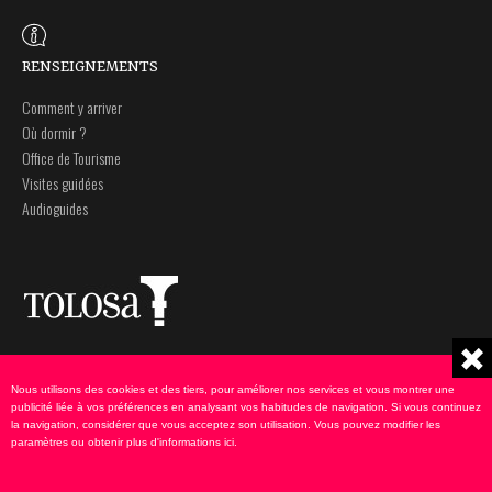
RENSEIGNEMENTS
Comment y arriver
Où dormir ?
Office de Tourisme
Visites guidées
Audioguides
Plaza Zaharra 6Aaa
Note légale
20400 Tolosa, Gipuzkoa
Politique de Confidentialité
Nous utilisons des cookies et des tiers, pour améliorer nos services et vous montrer une
943 69 75 00
Politique de Cookies
publicité liée à vos préférences en analysant vos habitudes de navigation. Si vous continuez
la navigation, considérer que vous acceptez son utilisation. Vous pouvez modifier les
udate@tolosa.eus
paramètres ou obtenir plus d'informations
ici
.