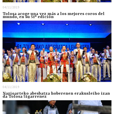
04/11/2019
Tolosa acoge una vez más a los mejores coros del
mundo, en su 51º edición
04/11/2019
Nazioarteko abesbatza hoberenen erakusleiho izan
da Tolosa 51garrenez