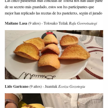
Las cinco pastelerias más concidas de Tolosa nos han dado parte
de su secreto más guardado, estos son lxs participantes que
mejor han replicado las recetas de lxs pastelerxs, según el jurado
Maitane Lasa
 (9 años) - Tolosako Teilak 
Rafa Gorrotxategi
Lide Garicano
 (9 años) - Juanitak 
Eceiza Gozotegia