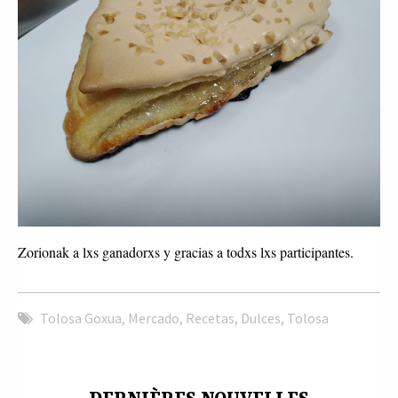
Zorionak a lxs ganadorxs y gracias a todxs lxs participantes.
Tolosa Goxua
,
Mercado
,
Recetas
,
Dulces
,
Tolosa