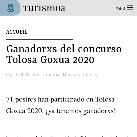
Aller au contenu principal
MENU
Tolosa Turismoa
Vous êtes ici
ACCUEIL
Ganadorxs del concurso
Tolosa Goxua 2020
06/11/2020 |
Gastronomia
,
Mercado
,
Planes
71 postres han participado en Tolosa
Goxua 2020, ¡ya tenemos ganadorxs!