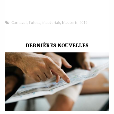
Carnaval
,
Tolosa
,
iñauteriak
,
Iñauteris
,
2019
DERNIÈRES NOUVELLES