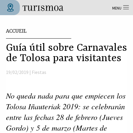
Aller au contenu principal
MENU
Tolosa Turismoa
Vous êtes ici
ACCUEIL
Guía útil sobre Carnavales
de Tolosa para visitantes
19/02/2019 |
Fiestas
No queda nada para que empiecen los 
Tolosa Iñauteriak 2019: se celebrarán 
entre las fechas 28 de febrero (Jueves 
Gordo) y 5 de marzo (Martes de 