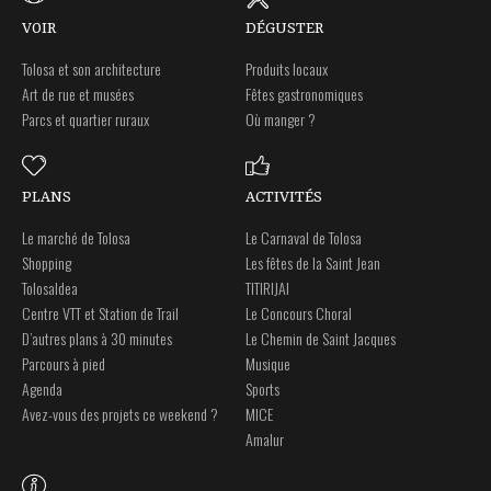
VOIR
DÉGUSTER
Tolosa et son architecture
Produits locaux
Art de rue et musées
Fêtes gastronomiques
Parcs et quartier ruraux
Où manger ?
PLANS
ACTIVITÉS
Le marché de Tolosa
Le Carnaval de Tolosa
Shopping
Les fêtes de la Saint Jean
Tolosaldea
TITIRIJAI
Centre VTT et Station de Trail
Le Concours Choral
D’autres plans à 30 minutes
Le Chemin de Saint Jacques
Parcours à pied
Musique
Agenda
Sports
Avez-vous des projets ce weekend ?
MICE
Amalur