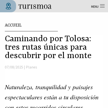
Aller au contenu principal
MENU
Tolosa Turismoa
Vous êtes ici
ACCUEIL
Caminando por Tolosa:
tres rutas únicas para
descubrir por el monte
07/08/2025 |
Planes
Naturaleza, tranquilidad y paisajes
espectaculares están a tu disposición
con estos recorridos circulares.