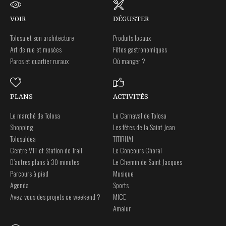
VOIR
DÉGUSTER
Tolosa et son architecture
Produits locaux
Art de rue et musées
Fêtes gastronomiques
Parcs et quartier ruraux
Où manger ?
PLANS
ACTIVITÉS
Le marché de Tolosa
Le Carnaval de Tolosa
Shopping
Les fêtes de la Saint Jean
Tolosaldea
TITIRIJAI
Centre VTT et Station de Trail
Le Concours Choral
D’autres plans à 30 minutes
Le Chemin de Saint Jacques
Parcours à pied
Musique
Agenda
Sports
Avez-vous des projets ce weekend ?
MICE
Amalur