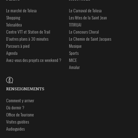
Le marché de Tolosa
Le Carnaval de Tolosa
Shopping
Les fêtes de la Saint Jean
Tolosaldea
TITIRIJAI
Centre VTT et Station de Trail
Le Concours Choral
D’autres plans à 30 minutes
Le Chemin de Saint Jacques
Parcours à pied
Musique
Agenda
Sports
Avez-vous des projets ce weekend ?
MICE
Amalur
RENSEIGNEMENTS
Comment y arriver
Où dormir ?
Office de Tourisme
Visites guidées
Audioguides