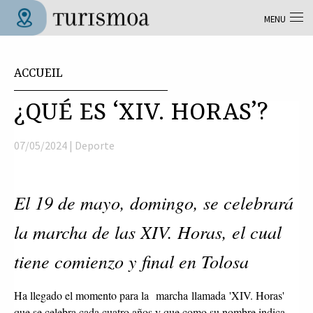
Aller au contenu principal
MENU
Tolosa Turismoa
Vous êtes ici
ACCUEIL
¿QUÉ ES ‘XIV. HORAS’?
07/05/2024 |
Deporte
El 19 de mayo, domingo, se celebrará
la marcha de las XIV. Horas, el cual
tiene comienzo y final en Tolosa
Ha llegado el momento para la marcha llamada 'XIV. Horas'
que se celebra cada cuatro años y que como su nombre indica,