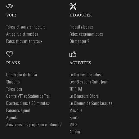
VOIR
DÉGUSTER
Tolosa et son architecture
Produits locaux
Art de rue et musées
Fêtes gastronomiques
Parcs et quartier ruraux
Où manger ?
PLANS
ACTIVITÉS
Le marché de Tolosa
Le Carnaval de Tolosa
Shopping
Les fêtes de la Saint Jean
Tolosaldea
TITIRIJAI
Centre VTT et Station de Trail
Le Concours Choral
D’autres plans à 30 minutes
Le Chemin de Saint Jacques
Parcours à pied
Musique
Agenda
Sports
Avez-vous des projets ce weekend ?
MICE
Amalur