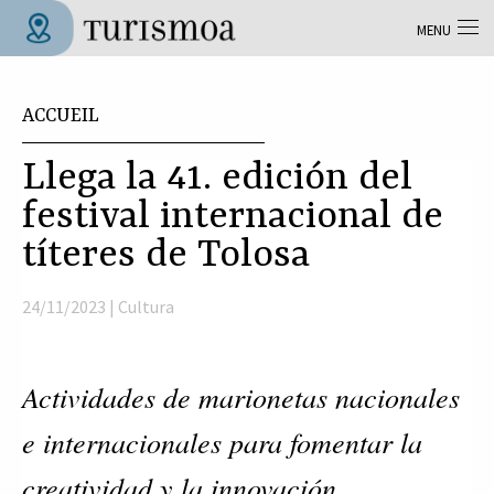
Aller au contenu principal
MENU
Tolosa Turismoa
Vous êtes ici
ACCUEIL
Llega la 41. edición del
festival internacional de
títeres de Tolosa
24/11/2023 |
Cultura
Actividades de marionetas nacionales
e internacionales para fomentar la
creatividad y la innovación