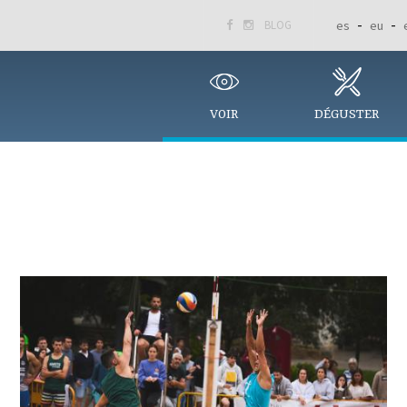
BLOG
es
eu


VOIR
DÉGUSTER