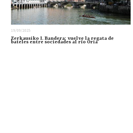
19/09/2025
Zerkausiko I. Bandera: vuelve la regata de
bateles entre sociedades al río Oria