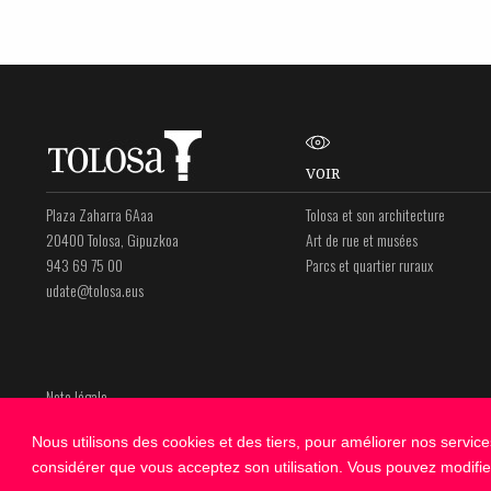
VOIR
Plaza Zaharra 6Aaa
Tolosa et son architecture
20400 Tolosa, Gipuzkoa
Art de rue et musées
943 69 75 00
Parcs et quartier ruraux
udate@tolosa.eus
Note légale
Politique de Confidentialité
Nous utilisons des cookies et des tiers, pour améliorer nos servic
Politique de Cookies
considérer que vous acceptez son utilisation. Vous pouvez modifie