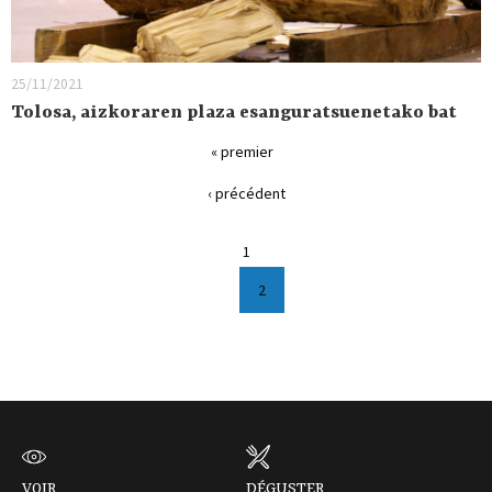
25/11/2021
Tolosa, aizkoraren plaza esanguratsuenetako bat
« premier
‹ précédent
1
2
VOIR
DÉGUSTER