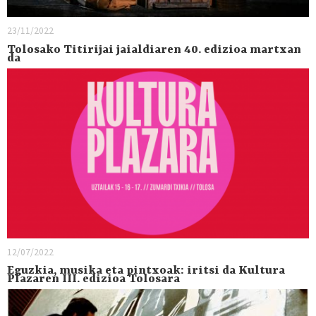
23/11/2022
Tolosako Titirijai jaialdiaren 40. edizioa martxan
da
12/07/2022
Eguzkia, musika eta pintxoak: iritsi da Kultura
Plazaren III. edizioa Tolosara