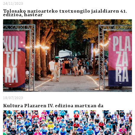
24/11/2023
Tolosako nazioarteko txotxongilo jaialdiaren 41.
edizioa, hastear
18/07/2023
Kultura Plazaren IV. edizioa martxan da