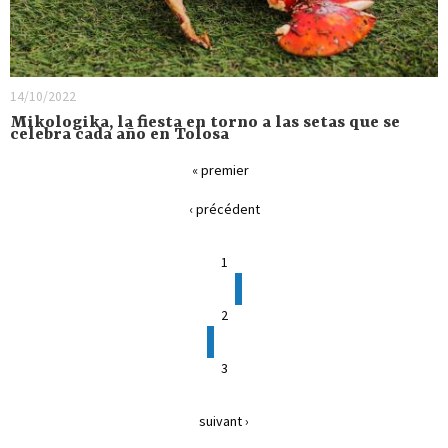
14/10/2022
Mikologika, la fiesta en torno a las setas que se
celebra cada año en Tolosa
« premier
‹ précédent
1
2
3
suivant ›