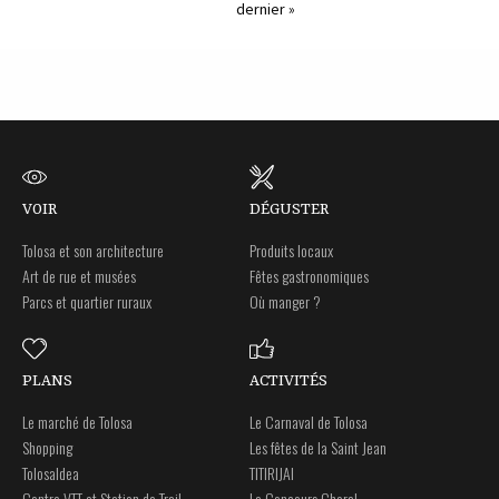
dernier »
VOIR
DÉGUSTER
Tolosa et son architecture
Produits locaux
Art de rue et musées
Fêtes gastronomiques
Parcs et quartier ruraux
Où manger ?
PLANS
ACTIVITÉS
Le marché de Tolosa
Le Carnaval de Tolosa
Shopping
Les fêtes de la Saint Jean
Tolosaldea
TITIRIJAI
Centre VTT et Station de Trail
Le Concours Choral